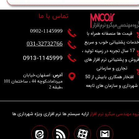
تماس با ما
0902-1145999​​​​​​​
​ قیمت ها منصفانه همراه با
دمات پشتیبانی خوب و سریع
031-32732766
17 سال تجربه در زمینه تولید ،
0913-1145999
روش و پشتیبانی نرم افزار ها
ی
تجاری و سازمانی
آدرس
:
،
اصفهان
خیابان
افتخار همکاری بابیش از 50
شهرداری و سازمان های تابعه​​​​​​​
،طبقه 2
گروه مهندسی میکرو نرم افزار
ارایه سیستم ها نرم افزاری ویژه شهرداری ها