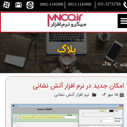
031-32732766​​​​​​​
0913-1145999
0902-1145999
بلاگ
​بلاگ
انه
امکان جدید در نرم افزار آتش نشانی
۱۵ مهر ۰۴
نرم افزار آتش نشانی